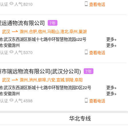
人气:
已认证
8210
查看电话
程运通物流有限公司
7年
武汉
滁州,合肥,宿州,马鞍山,淮北,亳州,巢湖
地:
武汉东西湖区新城十七路中环智慧物流园c22号
更多+
地:
安徽滁州
更多+
人气:
已认证
5370
查看电话
州市瑞远物流有限公司(武汉分公司)
7年
武汉
滁州,池州,蚌埠,六安,宣城,铜陵,阜阳
地:
武汉东西湖区新城十七路中环智慧物流园D区22号
更多+
地:
安徽滁州
更多+
人气:
已认证
4598
查看电话
华北专线