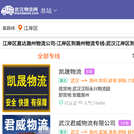
总站
江岸区直达滁州物流公司-江岸区到滁州物流专线-武汉江岸区
全部专线
凯晟物流
5年
武汉
滁州,阜阳,蚌埠,铜陵,六
揽货地:
武汉汉阳永兴物流园
卸货地:
安徽滁州
人气:
已认证
78484
武汉君威物流有限公司
10年
武汉
滁州,宣城,淮南,铜陵,蚌