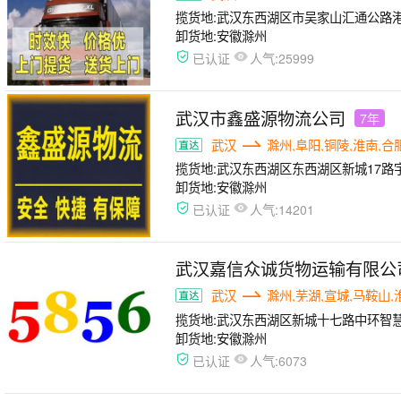
揽货地:
武汉东西湖区市吴家山汇通公路港A
卸货地:
安徽滁州
人气:
已认证
25999
武汉市鑫盛源物流公司
7年
武汉
滁州,阜阳,铜陵,淮南,合
揽货地:
武汉东西湖区东西湖区新城17路
卸货地:
安徽滁州
人气:
已认证
14201
武汉嘉信众诚货物运输有限公
武汉
滁州,芜湖,宣城,马鞍山,
揽货地:
武汉东西湖区新城十七路中环智慧
卸货地:
安徽滁州
人气:
已认证
6073