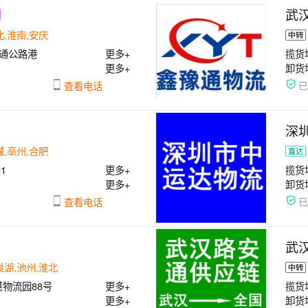
武
北,淮南,安庆
通公路港
更多+
揽货
更多+
卸货
查看电话
深
城,亳州,合肥
1
更多+
揽货
更多+
卸货
查看电话
武
巢湖,池州,淮北
物流园88号
更多+
揽货
更多+
卸货