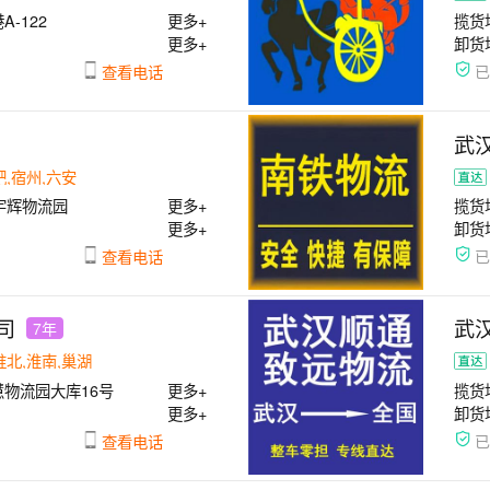
-122
更多+
揽货
更多+
卸货
查看电话
武
肥,宿州,六安
宇辉物流园
更多+
揽货
更多+
卸货
查看电话
司
武
7年
淮北,淮南,巢湖
物流园大库16号
更多+
揽货
更多+
卸货
查看电话