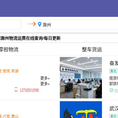
到滁州物流运费在线查询/每日更新
零担物流
整车货运
奋
安,安庆,芜湖
更多+
揽货
更多+
卸货
武
埠,六安,黄山