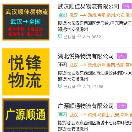
武汉顺佳易物流有限公司
7年
武汉
滁州,合肥,宿州,六安,淮
揽货地:
武汉东西湖区走马岭3号东西湖汇
卸货地:
安徽滁州
人气:
已认证
9682
湖北悦锋物流有限公司
7年
武汉
滁州,蚌埠,淮南,合肥,宣
揽货地:
武汉东西湖区市汇通公路港D1-00
卸货地:
安徽滁州
人气:
已认证
17966
广源顺通物流有限公司
7年
武汉
滁州,马鞍山,六安,亳州,
揽货地:
武汉东西湖区新城十七路中环智慧
卸货地:
安徽滁州