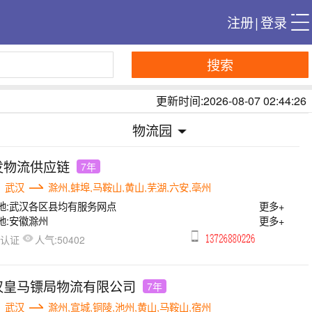
注册
|
登录
搜索
更新时间:2026-08-07 02:44:26
物流园
发物流供应链
7年
武汉
滁州,蚌埠,马鞍山,黄山,芜湖,六安,亳州
地:
武汉各区县均有服务网点
更多+
地:
安徽滁州
更多+
人气:
已认证
50402
汉皇马镖局物流有限公司
7年
武汉
滁州,宣城,铜陵,池州,黄山,马鞍山,宿州