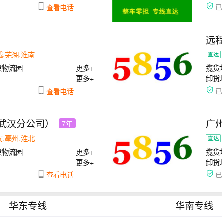
查看电话
远
城,芜湖,淮南
慧物流园
更多+
揽货
更多+
卸货
查看电话
武汉分公司）
广
7年
安,亳州,淮北
慧物流园
更多+
揽货
更多+
卸货
查看电话
华东专线
华南专线