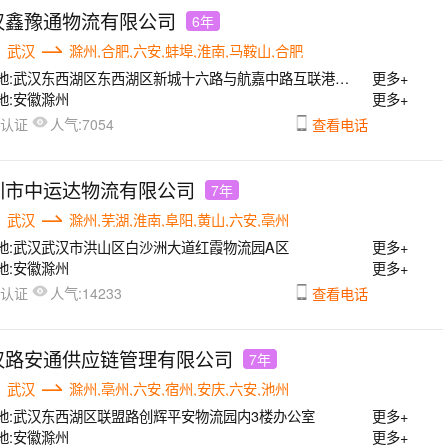
汉鑫豫通物流有限公司
6年
武汉
滁州,合肥,六安,蚌埠,淮南,马鞍山,合肥
地:
武汉东西湖区东西湖区新城十六路与航嘉中路互联港物流园A栋
更多+
地:
安徽滁州
更多+
人气:
已认证
7054
查看电话
圳市中运达物流有限公司
7年
武汉
滁州,芜湖,淮南,阜阳,黄山,六安,亳州
地:
武汉武汉市洪山区白沙洲大道红霞物流园A区
更多+
地:
安徽滁州
更多+
人气:
已认证
14233
查看电话
汉路安通供应链管理有限公司
7年
武汉
滁州,亳州,六安,宿州,安庆,六安,池州
地:
武汉东西湖区联盟路创辉平安物流园内3楼办公室
更多+
地:
安徽滁州
更多+