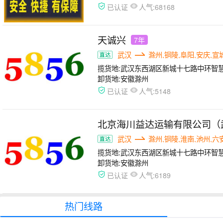
人气:
已认证
68168
天诚兴
7年
武汉
滁州,铜陵,阜阳,安庆,宣
揽货地:
武汉东西湖区新城十七路中环智
卸货地:
安徽滁州
人气:
已认证
5148
北京海川益达运输有限公司（
武汉
滁州,铜陵,淮南,池州,六
揽货地:
武汉东西湖区新城十七路中环智
卸货地:
安徽滁州
人气:
已认证
6189
热门线路