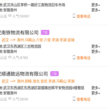
地:
武汉洪山区李桥一路好江南物流旧车市场
更多+
地:
安徽滁州
更多+
人气:
已认证
50061
查看电话
汉南铁物流有限公司
7年
武汉
滁州,马鞍山,六安,六安,芜湖,芜湖,宣城
地:
武汉东西湖区三志物流园
更多+
地:
安徽滁州
更多+
人气:
已认证
9783
查看电话
汉顺通致远物流有限公司
7年
武汉
滁州,铜陵,淮北,安庆,芜湖,马鞍山,芜湖
地:
武汉东西湖区东西湖区联盟路创辉平安物流园3楼整层
更多+
地:
安徽滁州
更多+
人气:
已认证
5039
查看电话