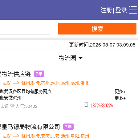
注册
|
登录
搜索
更新时间:2026-08-07 03:09:05
物流园
发物流供应链
7年
武汉
滁州,铜陵,宿州,淮北,亳州,亳州,淮北
地:
武汉各区县均有服务网点
更多+
地:
安徽滁州
更多+
人气:
已认证
50402
汉皇马镖局物流有限公司
7年
武汉
滁州,铜陵,安庆,六安,池州,阜阳,宿州