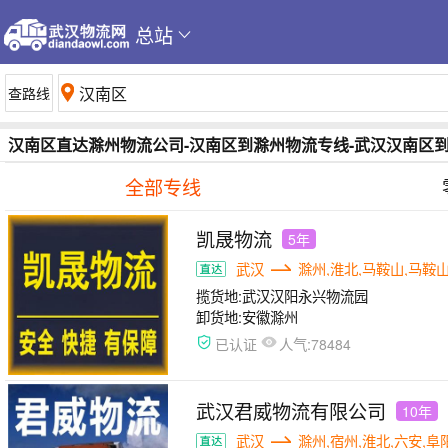
总站
汉南区直达滁州物流公司-汉南区到滁州物流专线-武汉汉南区
全部专线
凯晟物流
5年
武汉
滁州,淮北,马鞍山,马鞍山
揽货地:
武汉汉阳永兴物流园
卸货地:
安徽滁州
人气:
已认证
78484
武汉君威物流有限公司
10年
武汉
滁州,宿州,淮北,六安,阜