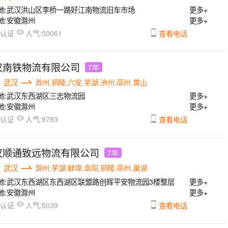
地:
武汉洪山区李桥一路好江南物流旧车市场
更多+
地:
安徽滁州
更多+
人气:
已认证
50061
查看电话
汉南铁物流有限公司
7年
武汉
滁州,铜陵,六安,芜湖,池州,亳州,黄山
地:
武汉东西湖区三志物流园
更多+
地:
安徽滁州
更多+
人气:
已认证
9783
查看电话
汉顺通致远物流有限公司
7年
武汉
滁州,芜湖,蚌埠,阜阳,铜陵,亳州,巢湖
地:
武汉东西湖区东西湖区联盟路创辉平安物流园3楼整层
更多+
地:
安徽滁州
更多+
人气:
已认证
5039
查看电话