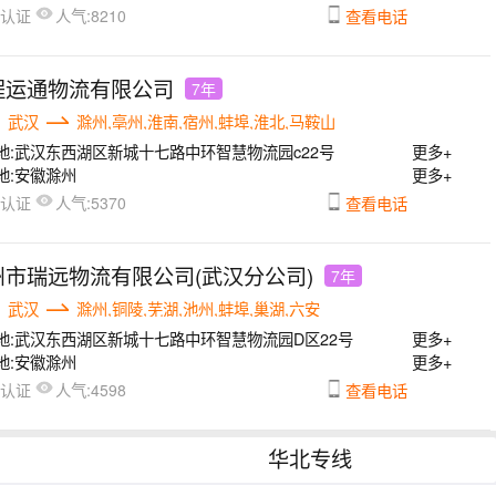
人气:
已认证
8210
查看电话
程运通物流有限公司
7年
武汉
滁州,亳州,淮南,宿州,蚌埠,淮北,马鞍山
地:
武汉东西湖区新城十七路中环智慧物流园c22号
更多+
地:
安徽滁州
更多+
人气:
已认证
5370
查看电话
州市瑞远物流有限公司(武汉分公司)
7年
武汉
滁州,铜陵,芜湖,池州,蚌埠,巢湖,六安
地:
武汉东西湖区新城十七路中环智慧物流园D区22号
更多+
地:
安徽滁州
更多+
人气:
已认证
4598
查看电话
华北专线