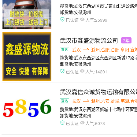
揽货地:
武汉东西湖区市吴家山汇通公路港A
卸货地:
安徽滁州
人气:
已认证
25999
武汉市鑫盛源物流公司
7年
武汉
滁州,合肥,合肥,阜阳,宣
揽货地:
武汉东西湖区东西湖区新城17路
卸货地:
安徽滁州
人气:
已认证
14201
武汉嘉信众诚货物运输有限公
武汉
滁州,六安,蚌埠,芜湖,合
揽货地:
武汉东西湖区新城十七路中环智慧
卸货地:
安徽滁州
人气:
已认证
6073