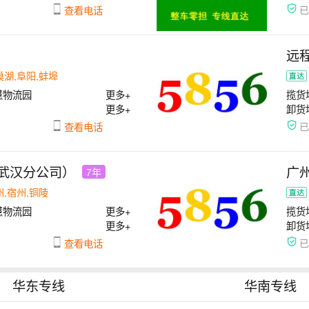
查看电话
远
巢湖,阜阳,蚌埠
慧物流园
更多+
揽货
更多+
卸货
查看电话
武汉分公司）
广
7年
州,宿州,铜陵
慧物流园
更多+
揽货
更多+
卸货
查看电话
华东专线
华南专线