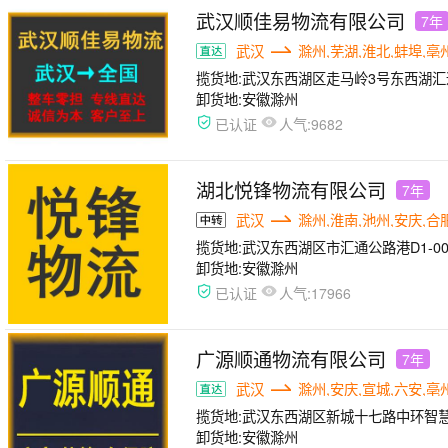
武汉顺佳易物流有限公司
7年
武汉
滁州,芜湖,淮北,蚌埠,亳
揽货地:
武汉东西湖区走马岭3号东西湖汇
卸货地:
安徽滁州
人气:
已认证
9682
湖北悦锋物流有限公司
7年
武汉
滁州,淮南,池州,安庆,合
揽货地:
武汉东西湖区市汇通公路港D1-00
卸货地:
安徽滁州
人气:
已认证
17966
广源顺通物流有限公司
7年
武汉
滁州,安庆,宣城,六安,亳
揽货地:
武汉东西湖区新城十七路中环智慧
卸货地:
安徽滁州