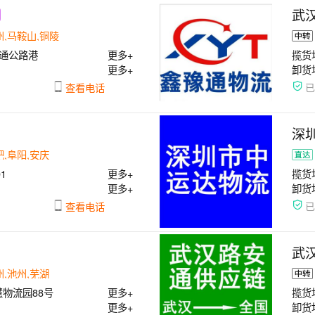
武
州,马鞍山,铜陵
通公路港
更多+
揽货
更多+
卸货
查看电话
深
肥,阜阳,安庆
1
更多+
揽货
更多+
卸货
查看电话
武
州,池州,芜湖
物流园88号
更多+
揽货
更多+
卸货