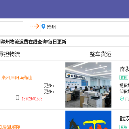
到滁州物流运费在线查询/每日更新
零担物流
整车货运
奋
,亳州,阜阳,马鞍山
更多+
揽货
更多+
卸货
武
阳,巢湖,铜陵