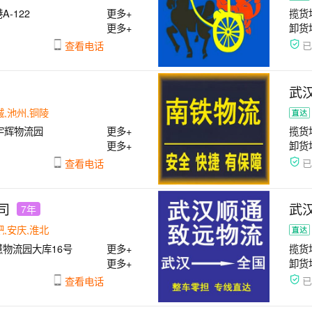
-122
更多+
揽货
更多+
卸货
查看电话
武
城,池州,铜陵
宇辉物流园
更多+
揽货
更多+
卸货
查看电话
司
武
7年
肥,安庆,淮北
物流园大库16号
更多+
揽货
更多+
卸货
查看电话