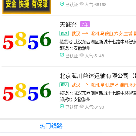
人气:
已认证
68168
天诚兴
7年
武汉
滁州,马鞍山,六安,宣城,
揽货地:
武汉东西湖区新城十七路中环智
卸货地:
安徽滁州
人气:
已认证
5148
北京海川益达运输有限公司（
武汉
滁州,阜阳,蚌埠,淮南,池
揽货地:
武汉东西湖区新城十七路中环智
卸货地:
安徽滁州
人气:
已认证
6190
热门线路