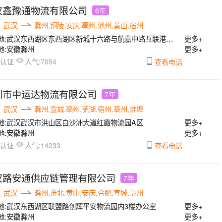
汉鑫豫通物流有限公司
6年
武汉
滁州,铜陵,安庆,亳州,池州,黄山,宿州
地:
武汉东西湖区东西湖区新城十六路与航嘉中路互联港物流园A栋
更多+
地:
安徽滁州
更多+
人气:
已认证
7054
查看电话
圳市中运达物流有限公司
7年
武汉
滁州,宣城,亳州,芜湖,宿州,亳州,蚌埠
地:
武汉武汉市洪山区白沙洲大道红霞物流园A区
更多+
地:
安徽滁州
更多+
人气:
已认证
14233
查看电话
汉路安通供应链管理有限公司
7年
武汉
滁州,淮北,黄山,安庆,合肥,宣城,亳州
地:
武汉东西湖区联盟路创辉平安物流园内3楼办公室
更多+
地:
安徽滁州
更多+